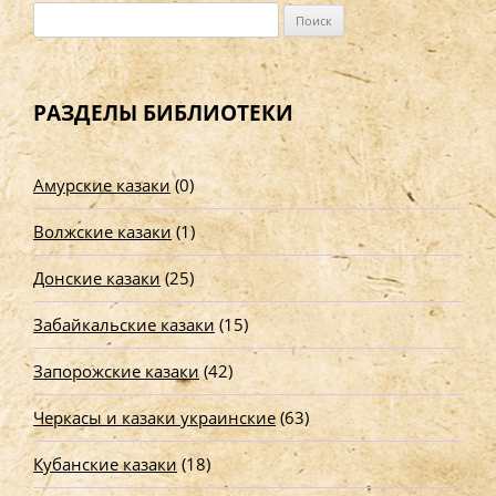
Н
а
й
т
РАЗДЕЛЫ БИБЛИОТЕКИ
и
:
Амурские казаки
(0)
Волжские казаки
(1)
Донские казаки
(25)
Забайкальские казаки
(15)
Запорожские казаки
(42)
Черкасы и казаки украинские
(63)
Кубанские казаки
(18)