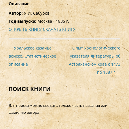
Описание:
Автор:
Я.И. Сабуров
Год выпуска:
Москва - 1835 г.
ОТКРЫТЬ КНИГУ
СКАЧАТЬ КНИГУ
Навигация
←
Уральское казачье
Опыт хронологического
по
войско. Статистическое
указателя литературы об
записям
описание
Астраханском крае с 1473
по 1887 г
→
ПОИСК КНИГИ
Для поиска можно вводить только часть названия или
фамилию автора