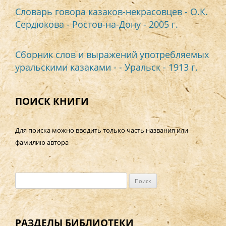
Словарь говора казаков-некрасовцев - О.К.
Сердюкова - Ростов-на-Дону - 2005 г.
Сборник слов и выражений употребляемых
уральскими казаками - - Уральск - 1913 г.
ПОИСК КНИГИ
Для поиска можно вводить только часть названия или
фамилию автора
Н
а
й
т
РАЗДЕЛЫ БИБЛИОТЕКИ