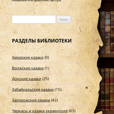
названия или фамилию автора
Н
а
й
т
РАЗДЕЛЫ БИБЛИОТЕКИ
и
:
Амурские казаки
(0)
Волжские казаки
(1)
Донские казаки
(25)
Забайкальские казаки
(15)
Запорожские казаки
(42)
Черкасы и казаки украинские
(63)