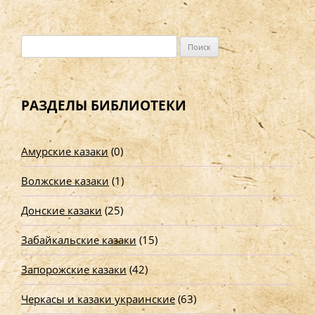
Н
а
й
т
РАЗДЕЛЫ БИБЛИОТЕКИ
и
:
Амурские казаки
(0)
Волжские казаки
(1)
Донские казаки
(25)
Забайкальские казаки
(15)
Запорожские казаки
(42)
Черкасы и казаки украинские
(63)