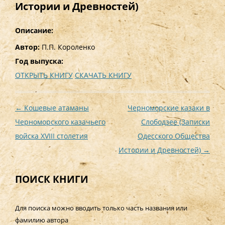
Истории и Древностей)
Описание:
Автор:
П.П. Короленко
Год выпуска:
ОТКРЫТЬ КНИГУ
СКАЧАТЬ КНИГУ
Навигация
←
Кошевые атаманы
Черноморские казаки в
по
Черноморского казачьего
Слободзее (Записки
записям
войска XVIII столетия
Одесского Общества
Истории и Древностей)
→
ПОИСК КНИГИ
Для поиска можно вводить только часть названия или
фамилию автора