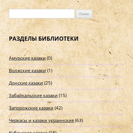
Н
а
й
т
РАЗДЕЛЫ БИБЛИОТЕКИ
и
:
Амурские казаки
(0)
Волжские казаки
(1)
Донские казаки
(25)
Забайкальские казаки
(15)
Запорожские казаки
(42)
Черкасы и казаки украинские
(63)
Кубанские казаки
(18)