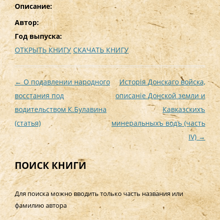
Описание:
Автор:
Год выпуска:
ОТКРЫТЬ КНИГУ
СКАЧАТЬ КНИГУ
Навигация
←
О подавлении народного
Исторiя Донскаго войска,
по
восстания под
описанiе Донской земли и
записям
водительством К.Булавина
Кавказскихъ
(статья)
минеральныхъ водъ (часть
IV)
→
ПОИСК КНИГИ
Для поиска можно вводить только часть названия или
фамилию автора