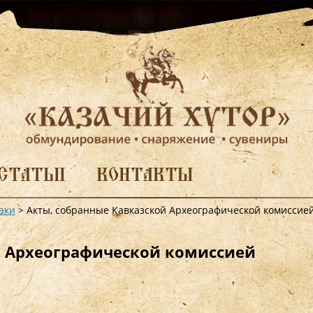
СТАТЬИ
КОНТАКТЫ
аки
>
Акты, собранные Кавказской Археографической комиссией 
й Археографической комиссией