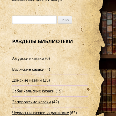
названия или фамилию автора
Н
а
й
т
РАЗДЕЛЫ БИБЛИОТЕКИ
и
:
Амурские казаки
(0)
Волжские казаки
(1)
Донские казаки
(25)
Забайкальские казаки
(15)
Запорожские казаки
(42)
Черкасы и казаки украинские
(63)