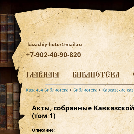
kazachiy-hutor@mail.ru
+7-902-40-90-820
Перейти
к
ГЛАВНАЯ
БИБЛИОТЕКА
содержимому
Казачья Библиотека
>
Библиотека
>
Кавказские каз
Акты, собранные Кавказско
(том 1)
Описание: