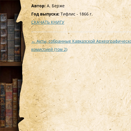
Автор:
А. Берже
Год выпуска:
Тифлис - 1866 г.
СКАЧАТЬ КНИГУ
Навигация
←
Акты, собранные Кавказской Археографическ
по
комиссией (том 2)
записям