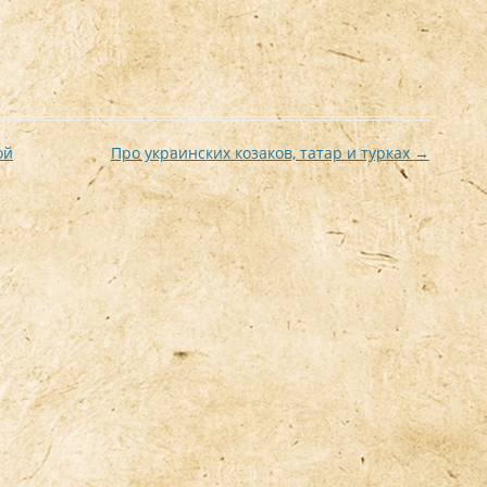
ой
Про украинских козаков, татар и турках
→