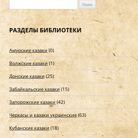
Н
а
й
т
РАЗДЕЛЫ БИБЛИОТЕКИ
и
:
Амурские казаки
(0)
Волжские казаки
(1)
Донские казаки
(25)
Забайкальские казаки
(15)
Запорожские казаки
(42)
Черкасы и казаки украинские
(63)
Кубанские казаки
(18)