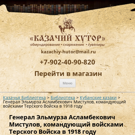
kazachiy-hutor@mail.ru
+7-902-40-90-820
Перейти в магазин
Перейти
Меню
к
содержимому
Казачья Библиотека
>
Библиотека
>
Кубанские казаки
>
Генерал Эльмурза Асламбекович Мистулов, командующий
войсками Терского Войска в 1918 году
Генерал Эльмурза Асламбекович
Мистулов, командующий войсками
Терского Войска в 1918 году