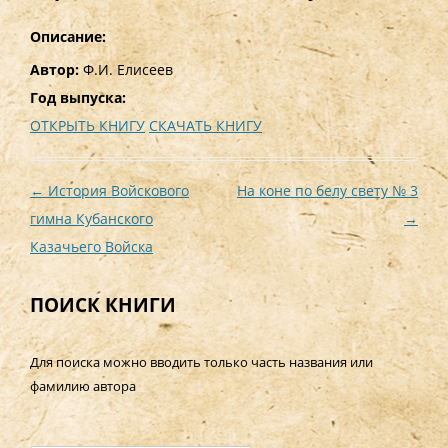
Описание:
Автор:
Ф.И. Елисеев
Год выпуска:
ОТКРЫТЬ КНИГУ
СКАЧАТЬ КНИГУ
Навигация
←
История Войскового
На коне по белу свету № 3
по
гимна Кубанского
→
записям
Казачьего Войска
ПОИСК КНИГИ
Для поиска можно вводить только часть названия или
фамилию автора