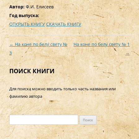
Автор:
Ф.И. Елисеев
Год выпуска:
ОТКРЫТЬ КНИГУ
СКАЧАТЬ КНИГУ
Навигация
←
На коне по белу свету №
На коне по белу свету № 1
по
3
→
записям
ПОИСК КНИГИ
Для поиска можно вводить только часть названия или
фамилию автора
Н
а
й