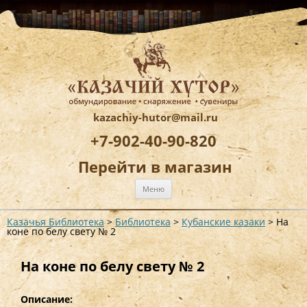
kazachiy-hutor@mail.ru
+7-902-40-90-820
Перейти в магазин
Перейти
Меню
к
содержимому
Казачья Библиотека
>
Библиотека
>
Кубанские казаки
>
На
коне по белу свету № 2
На коне по белу свету № 2
Описание: