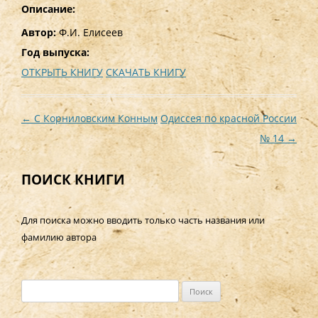
Описание:
Автор:
Ф.И. Елисеев
Год выпуска:
ОТКРЫТЬ КНИГУ
СКАЧАТЬ КНИГУ
Навигация
←
С Корниловским Конным
Одиссея по красной России
по
№ 14
→
записям
ПОИСК КНИГИ
Для поиска можно вводить только часть названия или
фамилию автора
Н
а