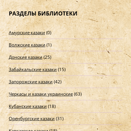
й
т
РАЗДЕЛЫ БИБЛИОТЕКИ
и
:
Амурские казаки
(0)
Волжские казаки
(1)
Донские казаки
(25)
Забайкальские казаки
(15)
Запорожские казаки
(42)
Черкасы и казаки украинские
(63)
Кубанские казаки
(18)
Оренбургские казаки
(31)
Кавказские казаки
(18)