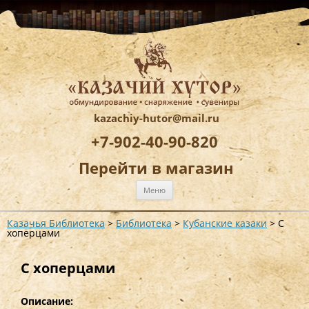
kazachiy-hutor@mail.ru
+7-902-40-90-820
Перейти в магазин
Перейти
Меню
к
содержимому
Казачья Библиотека
>
Библиотека
>
Кубанские казаки
>
С
хоперцами
С хоперцами
Описание: