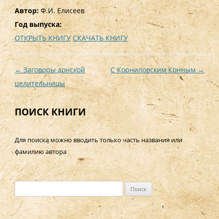
Автор:
Ф.И. Елисеев
Год выпуска:
ОТКРЫТЬ КНИГУ
СКАЧАТЬ КНИГУ
Навигация
←
Заговоры донской
С Корниловским Конным
→
по
целительницы
записям
ПОИСК КНИГИ
Для поиска можно вводить только часть названия или
фамилию автора
Н
а
й