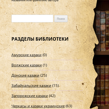
названия или фамилию автора
Н
а
й
т
РАЗДЕЛЫ БИБЛИОТЕКИ
и
:
Амурские казаки
(0)
Волжские казаки
(1)
Донские казаки
(25)
Забайкальские казаки
(15)
Запорожские казаки
(42)
Черкасы и казаки украинские
(63)