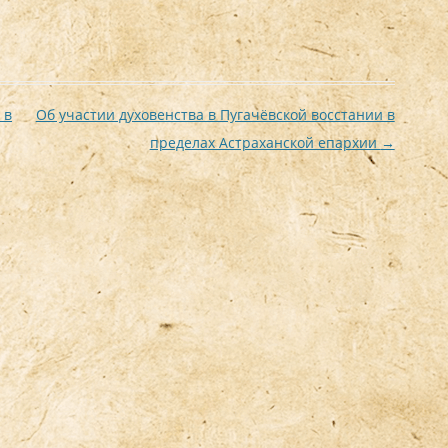
 в
Об участии духовенства в Пугачёвской восстании в
пределах Астраханской епархии
→