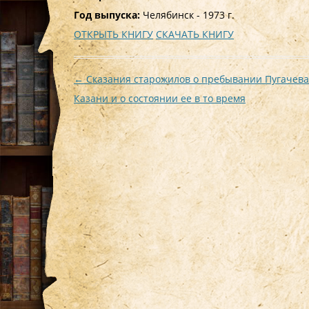
Год выпуска:
Челябинск - 1973 г.
ОТКРЫТЬ КНИГУ
СКАЧАТЬ КНИГУ
Навигация
←
Сказания старожилов о пребывании Пугачева
по
Казани и о состоянии ее в то время
записям