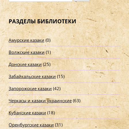
а
й
т
РАЗДЕЛЫ БИБЛИОТЕКИ
и
:
Амурские казаки
(0)
Волжские казаки
(1)
Донские казаки
(25)
Забайкальские казаки
(15)
Запорожские казаки
(42)
Черкасы и казаки украинские
(63)
Кубанские казаки
(18)
Оренбургские казаки
(31)