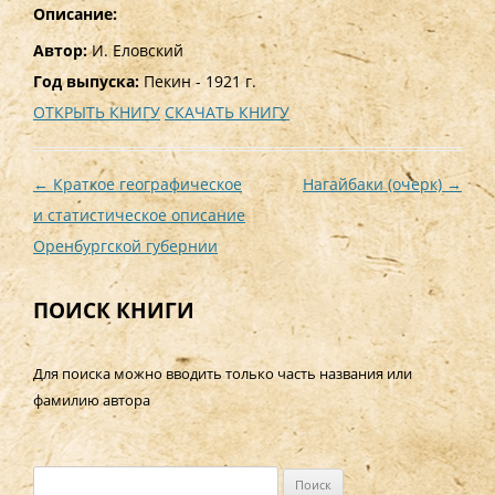
Описание:
Автор:
И. Еловский
Год выпуска:
Пекин - 1921 г.
ОТКРЫТЬ КНИГУ
СКАЧАТЬ КНИГУ
Навигация
←
Краткое географическое
Нагайбаки (очерк)
→
по
и статистическое описание
записям
Оренбургской губернии
ПОИСК КНИГИ
Для поиска можно вводить только часть названия или
фамилию автора
Н