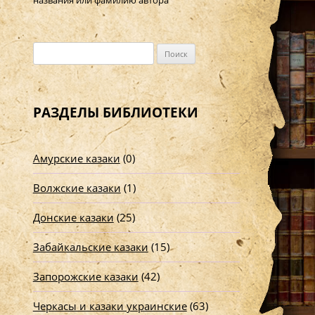
названия или фамилию автора
Н
а
й
т
РАЗДЕЛЫ БИБЛИОТЕКИ
и
:
Амурские казаки
(0)
Волжские казаки
(1)
Донские казаки
(25)
Забайкальские казаки
(15)
Запорожские казаки
(42)
Черкасы и казаки украинские
(63)