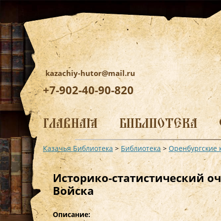
kazachiy-hutor@mail.ru
+7-902-40-90-820
Перейти
к
ГЛАВНАЯ
БИБЛИОТЕКА
содержимому
Казачья Библиотека
>
Библиотека
>
Оренбургские 
Историко-статистический оч
Войска
Описание: