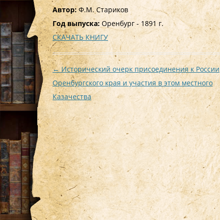
Автор:
Ф.М. Стариков
Год выпуска:
Оренбург - 1891 г.
СКАЧАТЬ КНИГУ
Навигация
←
Исторический очерк присоединения к России
по
Оренбургского края и участия в этом местного
записям
Казачества