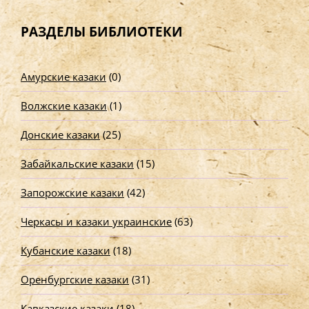
й
т
РАЗДЕЛЫ БИБЛИОТЕКИ
и
:
Амурские казаки
(0)
Волжские казаки
(1)
Донские казаки
(25)
Забайкальские казаки
(15)
Запорожские казаки
(42)
Черкасы и казаки украинские
(63)
Кубанские казаки
(18)
Оренбургские казаки
(31)
Кавказские казаки
(18)