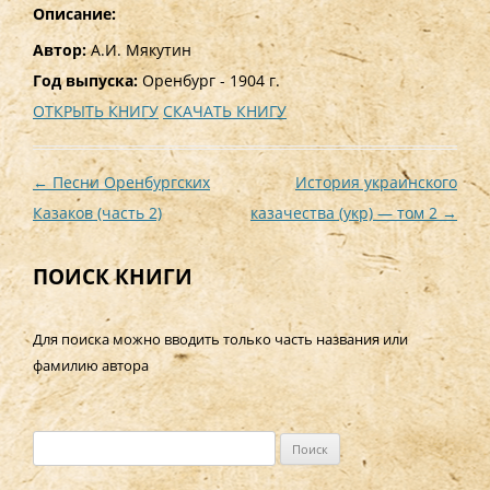
Описание:
Автор:
А.И. Мякутин
Год выпуска:
Оренбург - 1904 г.
ОТКРЫТЬ КНИГУ
СКАЧАТЬ КНИГУ
Навигация
←
Песни Оренбургских
История украинского
по
Казаков (часть 2)
казачества (укр) — том 2
→
записям
ПОИСК КНИГИ
Для поиска можно вводить только часть названия или
фамилию автора
Н
а