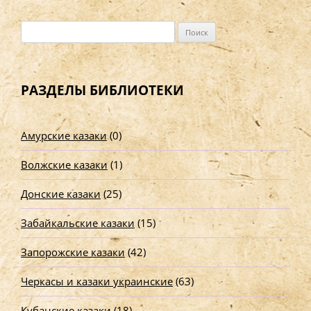
Н
а
й
т
РАЗДЕЛЫ БИБЛИОТЕКИ
и
:
Амурские казаки
(0)
Волжские казаки
(1)
Донские казаки
(25)
Забайкальские казаки
(15)
Запорожские казаки
(42)
Черкасы и казаки украинские
(63)
Кубанские казаки
(18)