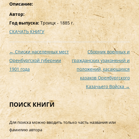
Описание:
Автор:
Год выпуска:
Троицк - 1885 г.
СКАЧАТЬ КНИГУ
Навигация
←
Списки населенных мест
Сборник военных и
по
Оренбургской губернии
гражданских узаконений и
записям
1901 года
положений, касающихся
казаков Оренбургского
Казачьего Войска
→
ПОИСК КНИГИ
Для поиска можно вводить только часть названия или
фамилию автора