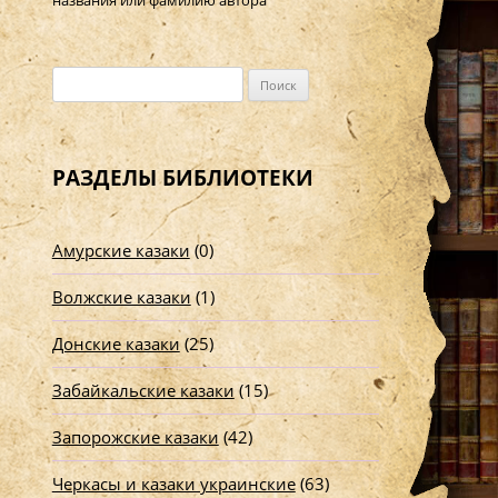
названия или фамилию автора
Н
а
й
т
РАЗДЕЛЫ БИБЛИОТЕКИ
и
:
Амурские казаки
(0)
Волжские казаки
(1)
Донские казаки
(25)
Забайкальские казаки
(15)
Запорожские казаки
(42)
Черкасы и казаки украинские
(63)