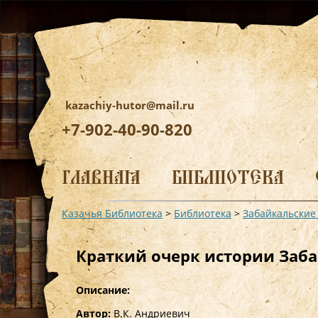
kazachiy-hutor@mail.ru
+7-902-40-90-820
Перейти
к
ГЛАВНАЯ
БИБЛИОТЕКА
содержимому
Казачья Библиотека
>
Библиотека
>
Забайкальские
Краткий очерк истории Заб
Описание:
Автор:
В.К. Андриевич