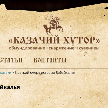
СТАТЬИ
КОНТАКТЫ
 казаки
>
Краткий очерк истории Забайкалья
айкалья