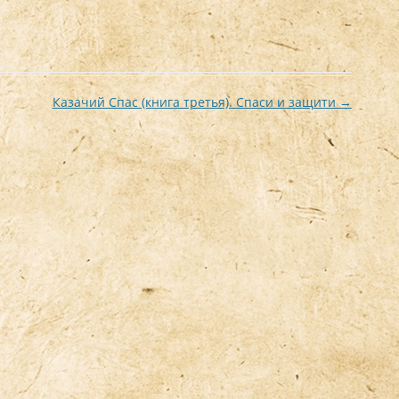
Казачий Спас (книга третья). Спаси и защити
→