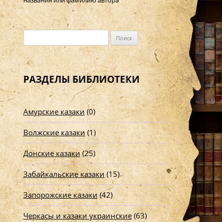
названия или фамилию автора
Н
а
й
т
РАЗДЕЛЫ БИБЛИОТЕКИ
и
:
Амурские казаки
(0)
Волжские казаки
(1)
Донские казаки
(25)
Забайкальские казаки
(15)
Запорожские казаки
(42)
Черкасы и казаки украинские
(63)