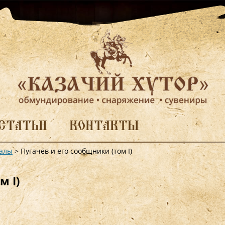
СТАТЬИ
КОНТАКТЫ
алы
>
Пугачёв и его сообщники (том I)
м I)