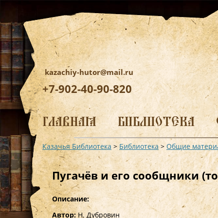
kazachiy-hutor@mail.ru
+7-902-40-90-820
Перейти
к
ГЛАВНАЯ
БИБЛИОТЕКА
содержимому
Казачья Библиотека
>
Библиотека
>
Общие матери
Пугачёв и его сообщники (то
Описание:
Автор:
Н. Дубровин