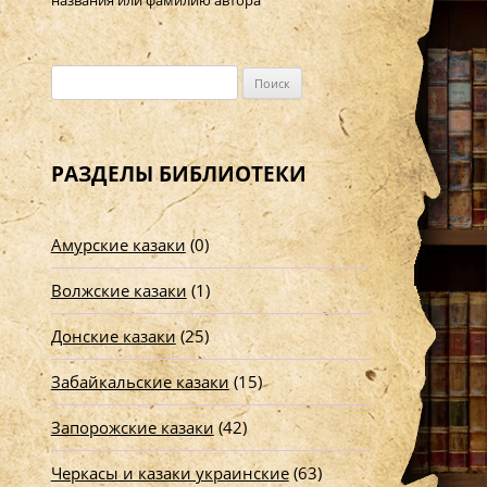
названия или фамилию автора
Н
а
й
т
РАЗДЕЛЫ БИБЛИОТЕКИ
и
:
Амурские казаки
(0)
Волжские казаки
(1)
Донские казаки
(25)
Забайкальские казаки
(15)
Запорожские казаки
(42)
Черкасы и казаки украинские
(63)