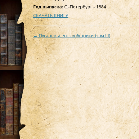
Год выпуска:
С.-Петербург - 1884 г.
СКАЧАТЬ КНИГУ
Навигация
←
Пугачёв и его сообщники (том III)
по
записям