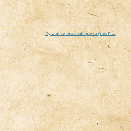
Пугачёв и его сообщники (том I)
→