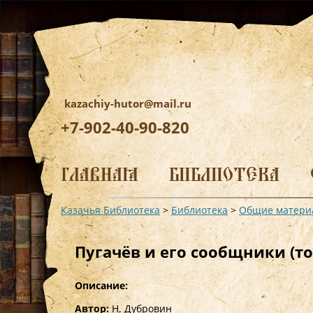
kazachiy-hutor@mail.ru
+7-902-40-90-820
Перейти
к
ГЛАВНАЯ
БИБЛИОТЕКА
содержимому
Казачья Библиотека
>
Библиотека
>
Общие матери
Пугачёв и его сообщники (том
Описание:
Автор:
Н. Дубровин