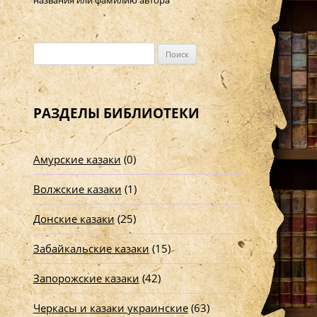
названия или фамилию автора
Н
а
й
т
РАЗДЕЛЫ БИБЛИОТЕКИ
и
:
Амурские казаки
(0)
Волжские казаки
(1)
Донские казаки
(25)
Забайкальские казаки
(15)
Запорожские казаки
(42)
Черкасы и казаки украинские
(63)