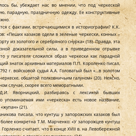
лось бы, убеждает нас во мнении, что под черкеской
ую, парадную, праздничную одежду. Ее конструктивные
ожно.
тся с фактами, встречающимися в историографии? К.К.
ов: «Пеших казаков одели в зеленые черкески, конных –
рту из золотого и серебряного снурка» (18). Правда, эта
зной доказательной силы, а в приведенном отрывке
что у писателя сложился образ черкески как парадной
щий знаток архивных материалов П.П. Короленко писал,
792 г. войсковой судья А.А. Головатый был «…в золотом
черкеске, обшитой полковничьим галуном» (20). Неясно,
ном случае, скорее всего меморатными.
Д.И. Яворницкий, разбираясь с лексикой бывших
что упоминаемая ими «черкеска» есть новое название,
жупан» (21).
никова писала, что кунтуш у запорожских казаков был
е более конкретна Т.М. Марченко: «У запорожцев кунтуш
 Горленко считает, что в конце XVIII в. на Левобережной