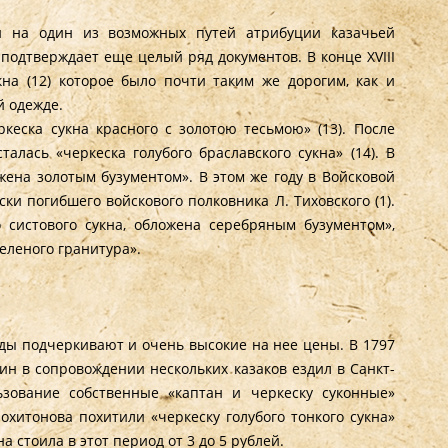
и на один из возможных путей атрибуции казачьей
подтверждает еще целый ряд документов. В конце XVIII
на (12) которое было почти таким же дорогим, как и
й одежде.
кеска сукна красного с золотою тесьмою» (13). После
лась «черкеска голубого браславского сукна» (14). В
ожена золотым бузументом». В этом же году в Войсковой
ки погибшего войскового полковника Л. Тиховского (1).
 систового сукна, обложена серебряным бузументом»,
зеленого гранитура».
ы подчеркивают и очень высокие на нее цены. В 1797
рин в сопровождении нескольких казаков ездил в Санкт-
ьзование собственные «каптан и черкеску суконные»
 Похитонова похитили «черкеску голубого тонкого сукна»
на стоила в этот период от 3 до 5 рублей.