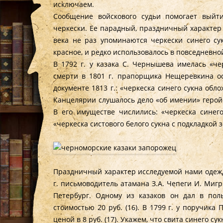
исключаем.
Сообщение войскового судьи помогает выйт
черкески. Ее парадный, праздничный характер 
века не раз упоминаются черкески синего сук
красное, и редко использовалось в повседневно
В 1792 г. у казака С. Чернышева имелась «чер
смерти в 1801 г. прапорщика Нещеревкина оста
документе 1813 г.: «черкеска синего сукна обл
Канцелярии слушалось дело «об имении» геройс
В его имуществе числились: «черкеска синего
«черкеска систового белого сукна с подкладкой 
Праздничный характер исследуемой нами одежд
г. письмоводитель атамана З.А. Чепеги И. Миг
Петербург. Одному из казаков он дал в пол
стоимостью 20 руб. (16). В 1799 г. у поручика
ценой в 8 руб. (17). Укажем, что свита синего сук