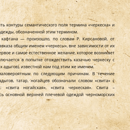
ть контуры семантического поля термина «черкеска» и
одежды, обозначенной этим термином.
 кафтана — произошло, по словам Р. Кирсановой, от
авказа общим именем «черкесы», вне зависимости от их
Первое и самое естественное желание, которое возникает
ключается в попытке отождествить казачью черкеску с
х адыгов), известной нам под этим же именем.
 маловероятным по следующим причинам. В течение
дыгов, татар, ногайцев обозначали словом «свита» с
: «свита ногайская», «свита черкеская». Свита –
ась основной верхней плечевой одеждой черноморских