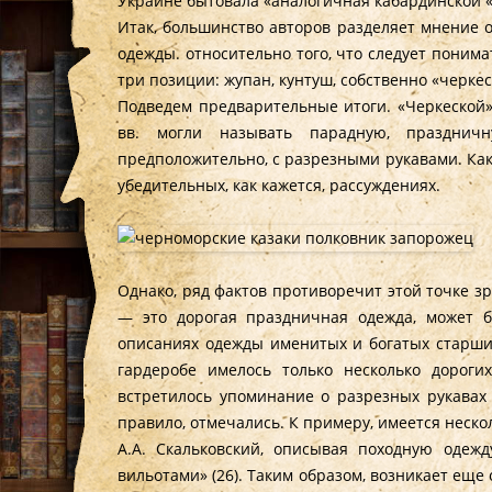
Украине бытовала «аналогичная кабардинской «
Итак, большинство авторов разделяет мнение 
одежды. относительно того, что следует поним
три позиции: жупан, кунтуш, собственно «черкес
Подведем предварительные итоги. «Черкеской» 
вв. могли называть парадную, празднич
предположительно, с разрезными рукавами. Как
убедительных, как кажется, рассуждениях.
Однако, ряд фактов противоречит этой точке з
— это дорогая праздничная одежда, может бы
описаниях одежды именитых и богатых старшин 
гардеробе имелось только несколько дороги
встретилось упоминание о разрезных рукавах 
правило, отмечались. К примеру, имеется нескол
А.А. Скальковский, описывая походную одежду
вильотами» (26). Таким образом, возникает еще