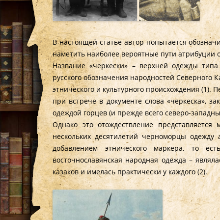
В настоящей статье автор попытается обозначи
наметить наиболее вероятные пути атрибуции 
Название «черкески» – верхней одежды типа
русского обозначения народностей Северного К
этнического и культурного происхождения (1). 
при встрече в документе слова «черкеска», за
одеждой горцев (и прежде всего северо-западны
Однако это отождествление представляется
нескольких десятилетий черноморцы одежду а
добавлением этнического маркера, то есть
восточнославянская народная одежда – являл
казаков и имелась практически у каждого (2).