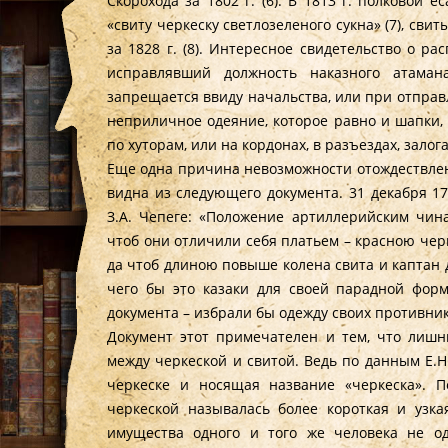
Скорохода за 1802 г. (6). В 1813 г. полковой 
«свиту черкеску светлозеленого сукна» (7), св
за 1828 г. (8). Интересное свидетельство о р
исправлявший должность наказного атамана
запрещается ввиду начальства, или при отправ
неприличное одеяние, которое равно и шапки, 
по хуторам, или на кордонах, в разъездах, залога
Еще одна причина невозможности отождествлен
видна из следующего документа. 31 декабря 17
З.А. Чепеге: «Положение артиллерийским чина
чтоб они отличили себя платьем – красною чер
да чтоб длиною повыше колена свита и каптан 
чего бы это казаки для своей парадной фор
документа – избрали бы одежду своих противни
Документ этот примечателен и тем, что лишн
между черкеской и свитой. Ведь по данным Е.Н
черкеске и носящая название «черкеска». П
черкеской называлась более короткая и узкая
имущества одного и того же человека не о