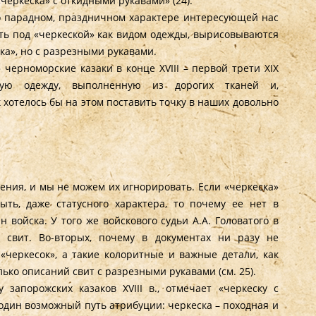
черкеска» с откидными рукавами» (24).
о парадном, праздничном характере интересующей нас
ать под «черкеской» как видом одежды, вырисовываются
ка», но с разрезными рукавами.
черноморские казаки в конце XVIII – первой трети XIX
ную одежду, выполненную из дорогих тканей и,
 хотелось бы на этом поставить точку в наших довольно
рения, и мы не можем их игнорировать. Если «черкеска»
ть, даже статусного характера, то почему ее нет в
войска. У того же войскового судьи А.А. Головатого в
х свит. Во-вторых, почему в документах ни разу не
«черкесок», а такие колоритные и важные детали, как
ько описаний свит с разрезными рукавами (см. 25).
 запорожских казаков XVIII в., отмечает «черкеску с
 один возможный путь атрибуции: черкеска – походная и